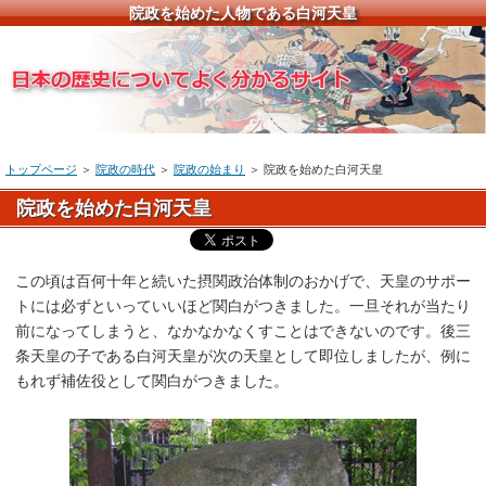
院政を始めた人物である白河天皇
トップページ
＞
院政の時代
＞
院政の始まり
＞ 院政を始めた白河天皇
院政を始めた白河天皇
この頃は百何十年と続いた摂関政治体制のおかげで、天皇のサポー
トには必ずといっていいほど関白がつきました。一旦それが当たり
前になってしまうと、なかなかなくすことはできないのです。後三
条天皇の子である白河天皇が次の天皇として即位しましたが、例に
もれず補佐役として関白がつきました。