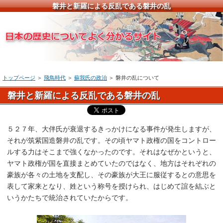
磐井と新羅による反乱である磐井の乱
トップページ
＞
飛鳥時代
＞
蘇我氏の政治
＞ 磐井の乱について
磐井と新羅による反乱である磐井の乱
５２７年、大伴氏が衰退するきっかけになる事件が発生しますが、
それが筑紫国造磐井の乱です。その頃ヤマト政権の国をコントロー
ルする力はそこまで強くなかったのです。それはなぜかというと、
ヤマト政権が国を直接まとめていたのではなく、地方はそれぞれの
豪族が各々の土地を支配し、その豪族が大王に服従するとの意思を
表して家来となり、姓という称号を授けられ、はじめて誼を結ぶと
いうかたちで統治されていたからです。