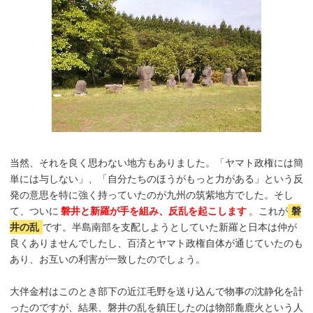
当然、それを良く思わない地方もありました。「ヤマト政権には簡
単には与しない」、「自分たちのほうがもっと力がある」という反
発の意思を特に強く持っていたのが九州の筑紫地方でした。そし
て、ついに
磐井と新羅が手を組み、反乱を起こします
。これが
磐
井の乱
です。半島南部を支配しようとしていた新羅と日本は仲が
良くありませんでしたし、百済とヤマト政権自体が通じていたのも
あり、お互いの利害が一致したのでしょう。
大伴金村はこのとき部下の近江毛野を送り込んで物事の沈静化を計
ったのですが、結果、磐井の乱を鎮圧したのは物部麁鹿火という人